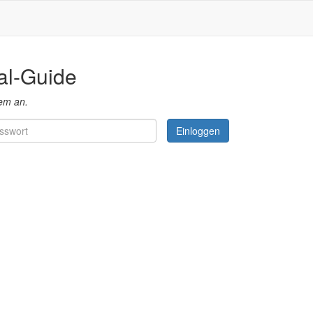
al-Guide
em an.